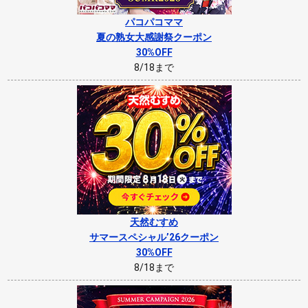
パコパコママ
夏の熟女大感謝祭クーポン
30%OFF
8/18まで
天然むすめ
サマースペシャル’26クーポン
30%OFF
8/18まで