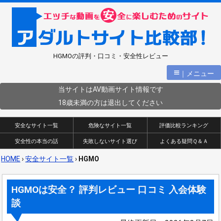
HGMOの評判・口コミ・安全性レビュー
≡
｜メニュー
当サイトはAV動画サイト情報です
18歳未満の方は退出してください
安全なサイト一覧
危険なサイト一覧
評価比較ランキング
安全性の本当の話
失敗しないサイト選び
よくある疑問Ｑ＆Ａ
HOME
›
安全サイト一覧
›
HGMO
HGMOは安全？ 評判レビュー 口コミ 入会体験
談