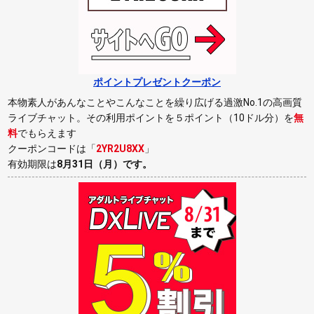
ポイントプレゼントクーポン
本物素人があんなことやこんなことを繰り広げる過激No.1の高画質
ライブチャット。その利用ポイントを５ポイント（10ドル分）を
無
料
でもらえます
クーポンコードは「
2YR2U8XX
」
有効期限は
8月31日（月）
です。