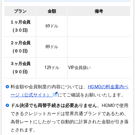
プラン
金額
備考
１ヶ月会員
69ドル
(３０日)
２ヶ月会員
89ドル
(６０日)
３ヶ月会員
129ドル
VIP会員扱い
(９０日)
料金額や会員制度の内容については、
HGMOの料金案内ペ
ージ（公式サイト）
にてご確認をお願いいたします。
ドル決済でも両替手続きは必要ありません
。HGMOで使用
できるクレジットカードは世界共通ブランドであるため、
為替レートにしたがって自動的に計算された金額が引き落
とされます。