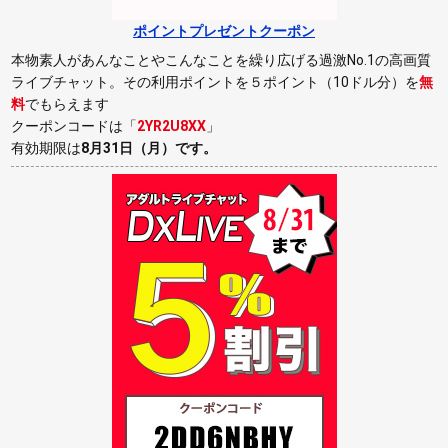
ポイントプレゼントクーポン
本物素人があんなことやこんなことを繰り広げる過激No.1の高画質
ライブチャット。その利用ポイントを５ポイント（10ドル分）を
無
料
でもらえます
クーポンコードは「
2YR2U8XX
」
有効期限は
8月31日（月）
です。