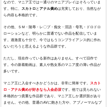
なので、マニア王では一通りのマニアプレイはそろっていま
す。特に、
スカトロ
と
アナル責め
は充実しており、当然なが
ら内容も本格的です。
その他、ＳＭ・陵辱・レ〇プ・痴女・淫語・母乳・ドロドロ
ローションなど、明らかに普通でない作品を配信していま
す。過激度も十分で、今ではもうコンプライアンス的に作れ
ないだろうと思えるような作品群です。
ただし、現在作っている新作はありません。すべて旧作で
す。今の新着動画は、素人や熟女系のマニア度の薄い作品が
多いです。
マニア王に入会すべきかどうかは、非常に簡単です。
スカト
ロ・アナル責めが好きなら入会必須
です。他では見られない
本格的かつ貴重な作品群であり、マニア王しか選択肢があり
ません。その他、普通のAVに飽きた方や、アブノーマルなプ