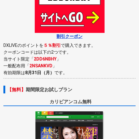
割引クーポン
DXLIVEのポイントを
５％割引
で購入できます。
クーポンコードは以下の2つです。
当サイト限定「
2DD6NBHY
」
一般配布用「
2NSANKVD
」
有効期限は
8月31日（月）
です。
【無料】
期間限定お試しプラン
カリビアンコム無料