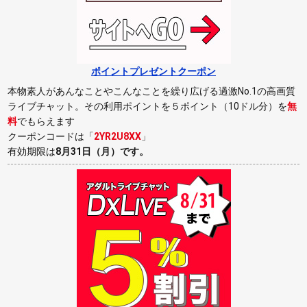
ポイントプレゼントクーポン
本物素人があんなことやこんなことを繰り広げる過激No.1の高画質
ライブチャット。その利用ポイントを５ポイント（10ドル分）を
無
料
でもらえます
クーポンコードは「
2YR2U8XX
」
有効期限は
8月31日（月）
です。